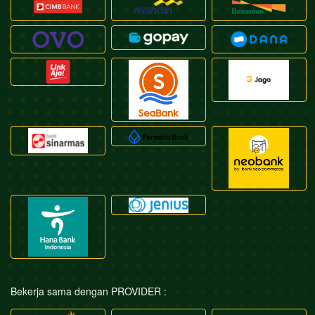
Bekerja sama dengan PROVIDER :