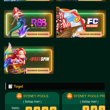
Togel
SYDNEY POOLS
SYDNEY POOLS PRIZE
( Setiap Hari )
( Setiap Hari )
Sabtu
2
4
1
2
4
1
3