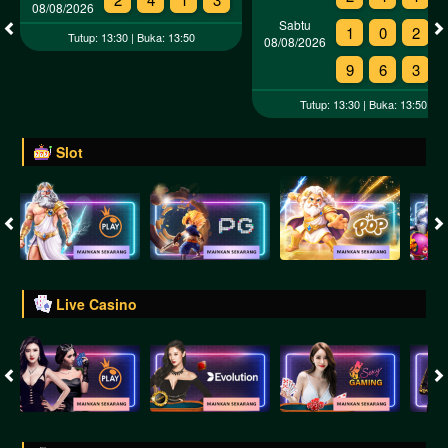
08/08/2026
Sabtu
1
0
2
Tutup: 13:30 | Buka: 13:50
08/08/2026
9
6
3
Tutup: 13:30 | Buka: 13:50
Slot
Live Casino