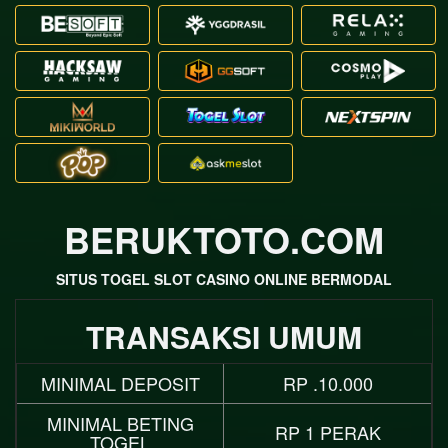
BERUKTOTO.COM
SITUS TOGEL SLOT CASINO ONLINE BERMODAL
TRANSAKSI UMUM
MINIMAL DEPOSIT
RP .10.000
MINIMAL BETING
RP 1 PERAK
TOGEL