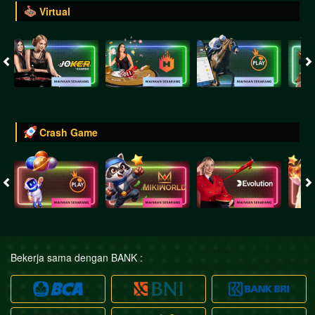
Virtual
Crash Game
Bekerja sama dengan BANK :