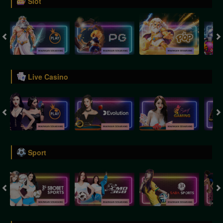
Slot
Live Casino
Sport