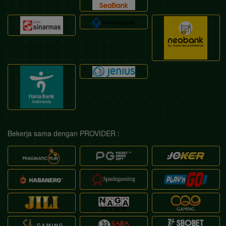
Bekerja sama dengan PROVIDER :