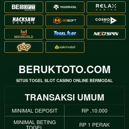
BERUKTOTO.COM
SITUS TOGEL SLOT CASINO ONLINE BERMODAL
TRANSAKSI UMUM
MINIMAL DEPOSIT
RP .10.000
MINIMAL BETING
RP 1 PERAK
TOGEL