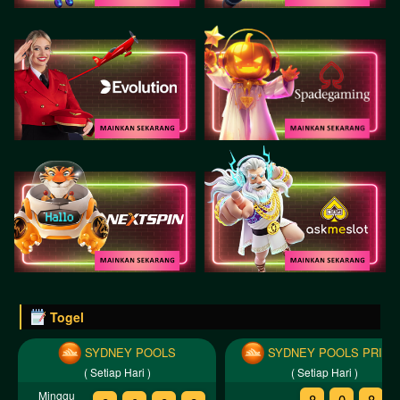
Togel
SYDNEY POOLS
SYDNEY POOLS PRIZE
( Setiap Hari )
( Setiap Hari )
Minggu
8
0
8